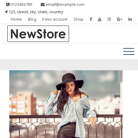
Skip
0123456789
email@example.com
to
123, street, city, state, country
content
Home
Blog
Il mio account
Shop
Un nuovo sito targato WordPress
Ferramenta Perugia