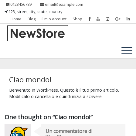
Skip
0123456789
email@example.com
to
123, street, city, state, country
content
Home
Blog
Il mio account
Shop
Un nuovo sito targato WordPress
Ferramenta Perugia
Ciao mondo!
Benvenuto in WordPress. Questo è il tuo primo articolo.
Modificalo o cancellalo e quindi inizia a scrivere!
One thought on “
Ciao mondo!
”
Un commentatore di